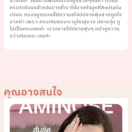
สวัสดีค่ะ วันนี้มาอัพเดททรงจมูกสวยๆกันค่า ตอนนี้
ครบ5เดือนแล้วหลังจากที่เราได้มาแก้จมูกที่Amitalia
clinic ทรงจมูกตอนนี้มีความสโลปปลายพุ่งสวยถูกใจ
มากค่า เพราะทรงเดิมของเราดูใหญ่มาก ปลายงุ้ม ดู
ไม่เป็นทรงเลยค่ะ เราอยากได้ปลายพุ่งๆ หน้าดูหวาน
กว่าเดิมเยอะเลยค่ะ
คุณอาจสนใจ