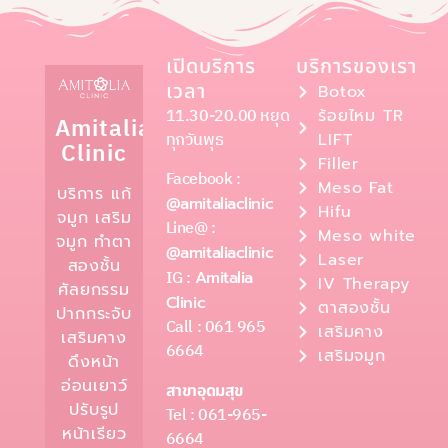
เปิดบริการ
บริการของเรา
เวลา
Botox
11.30-20.00 หยุด
ร้อยไหม TR
Amitalia
ทุกวันพุธ
LIFT
Clinic
Filler
Facebook :
Meso Fat
บริการ แก้
@amitaliaclinic
Hifu
จมูก เสริม
Line@ :
Meso white
จมูก ทำตา
@amitaliaclinic
Laser
สองชั้น
IG :
Amitalia
IV Therapy
ศัลยกรรม
Clinic
ตาสองชั้น
ปากกระจับ
Call : 061 965
เสริมคาง
เสริมคาง
6664
เสริมจมูก
ดึงหน้า
อ่อนเยาว์
สาขาอุดมสุข
ปรับรูป
Tel : 061-965-
หน้าเรียว
6664