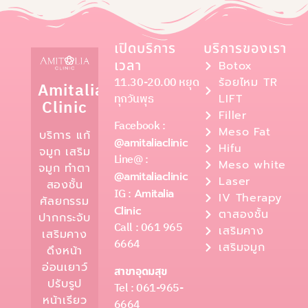
เปิดบริการ
บริการของเรา
เวลา
Botox
11.30-20.00 หยุด
ร้อยไหม TR
Amitalia
ทุกวันพุธ
LIFT
Clinic
Filler
Facebook :
Meso Fat
บริการ แก้
@amitaliaclinic
Hifu
จมูก เสริม
Line@ :
Meso white
จมูก ทำตา
@amitaliaclinic
Laser
สองชั้น
IG :
Amitalia
IV Therapy
ศัลยกรรม
Clinic
ตาสองชั้น
ปากกระจับ
Call : 061 965
เสริมคาง
เสริมคาง
6664
เสริมจมูก
ดึงหน้า
อ่อนเยาว์
สาขาอุดมสุข
ปรับรูป
Tel : 061-965-
หน้าเรียว
6664