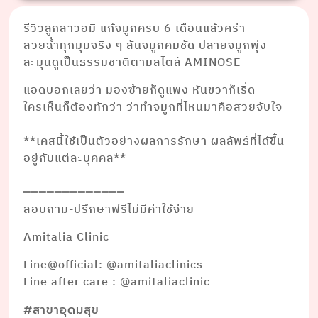
รีวิวลูกสาวอมิ แก้จมูกครบ 6 เดือนแล้วคร่า
สวยฉ่ำทุกมุมจริง ๆ สันจมูกคมชัด ปลายจมูกพุ่ง
ละมุนดูเป็นธรรมชาติตามสไตล์ AMINOSE
แอดบอกเลยว่า มองซ้ายก็ดูแพง หันขวาก็เริ่ด
ใครเห็นก็ต้องทักว่า ว่าทำจมูกที่ไหนมาคือสวยจับใจ
⠀⠀⠀⠀ ⠀⠀⠀
**เคสนี้ใช้เป็นตัวอย่างผลการรักษา ผลลัพธ์ที่ได้ขึ้น
อยู่กับแต่ละบุคคล**
⠀⠀⠀⠀ ⠀⠀⠀⠀⠀⠀
━━━━━━━━━━━━━
สอบถาม-ปรึกษาฟรีไม่มีค่าใช้จ่าย
Amitalia Clinic
Line@official: @amitaliaclinics
Line after care : @amitaliaclinic
#สาขาอุดมสุข