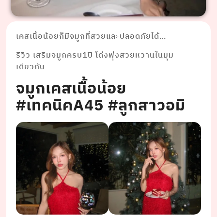
เคสเนื้อน้อยก็มีจมูกที่สวยและปลอดภัยได้…
รีวิว เสริมจมูกครบ1ปี โด่งพุ่งสวยหวานในมุม
เดียวกัน
จมูกเคสเนื้อน้อย
#เทคนิคA45 #ลูกสาวอมิ