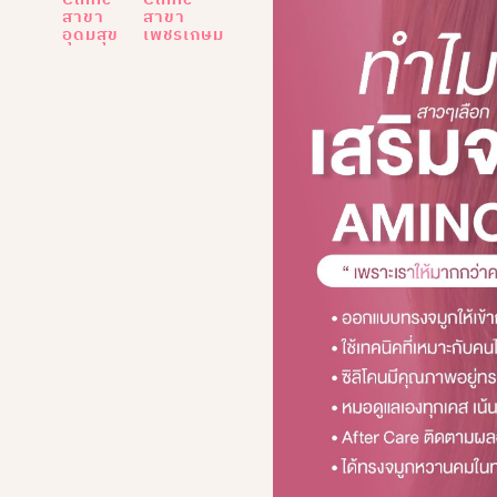
สาขา
สาขา
อุดมสุข
เพชรเกษม