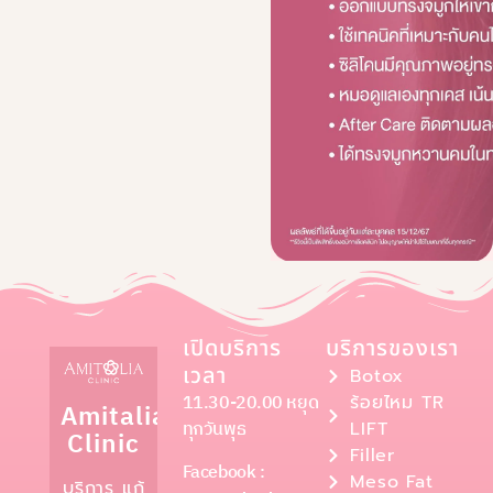
เปิดบริการ
บริการของเรา
เวลา
Botox
11.30-20.00 หยุด
ร้อยไหม TR
Amitalia
ทุกวันพุธ
LIFT
Clinic
Filler
Facebook :
Meso Fat
บริการ แก้