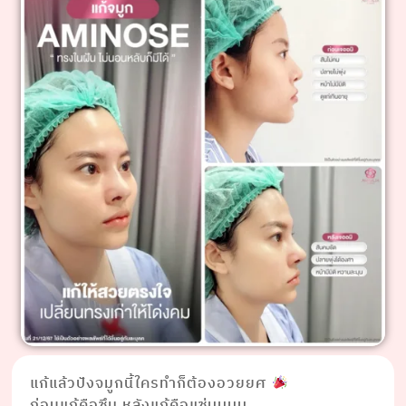
แก้แล้วปังจมูกนี้ใครทำก็ต้องอวยยศ
ก่อนแก้คือซึม หลังแก้คือแซ่บบบบ