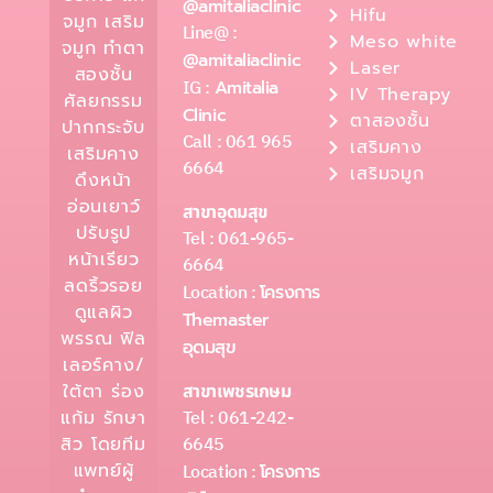
@amitaliaclinic
Hifu
จมูก เสริม
Line@ :
Meso white
จมูก ทำตา
@amitaliaclinic
Laser
สองชั้น
IG :
Amitalia
IV Therapy
ศัลยกรรม
Clinic
ตาสองชั้น
ปากกระจับ
Call : 061 965
เสริมคาง
เสริมคาง
6664
เสริมจมูก
ดึงหน้า
อ่อนเยาว์
สาขาอุดมสุข
ปรับรูป
Tel : 061-965-
หน้าเรียว
6664
ลดริ้วรอย
Location :
โครงการ
ดูแลผิว
Themaster
พรรณ ฟิล
อุดมสุข
เลอร์คาง/
ใต้ตา ร่อง
สาขาเพชรเกษม
Tel : 061-242-
แก้ม รักษา
6645
สิว โดยทีม
แพทย์ผู้
Location :
โครงการ