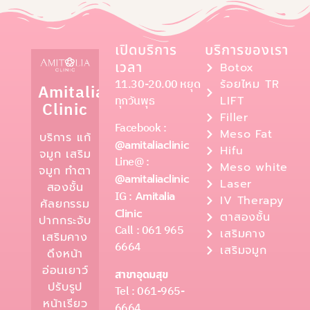
เปิดบริการ
บริการของเรา
เวลา
Botox
11.30-20.00 หยุด
ร้อยไหม TR
Amitalia
ทุกวันพุธ
LIFT
Clinic
Filler
Facebook :
Meso Fat
บริการ แก้
@amitaliaclinic
Hifu
จมูก เสริม
Line@ :
Meso white
จมูก ทำตา
@amitaliaclinic
Laser
สองชั้น
IG :
Amitalia
IV Therapy
ศัลยกรรม
Clinic
ตาสองชั้น
ปากกระจับ
Call : 061 965
เสริมคาง
เสริมคาง
6664
เสริมจมูก
ดึงหน้า
อ่อนเยาว์
สาขาอุดมสุข
ปรับรูป
Tel : 061-965-
หน้าเรียว
6664