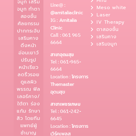
Hifu
จมูก เสริม
Line@ :
Meso white
จมูก ทำตา
@amitaliaclinic
Laser
สองชั้น
IG :
Amitalia
IV Therapy
ศัลยกรรม
Clinic
ตาสองชั้น
ปากกระจับ
Call : 061 965
เสริมคาง
เสริมคาง
6664
เสริมจมูก
ดึงหน้า
อ่อนเยาว์
สาขาอุดมสุข
ปรับรูป
Tel : 061-965-
หน้าเรียว
6664
ลดริ้วรอย
Location :
โครงการ
ดูแลผิว
Themaster
พรรณ ฟิล
อุดมสุข
เลอร์คาง/
ใต้ตา ร่อง
สาขาเพชรเกษม
Tel : 061-242-
แก้ม รักษา
6645
สิว โดยทีม
แพทย์ผู้
Location :
โครงการ
ชำนาญ
เวิร์คเพลส