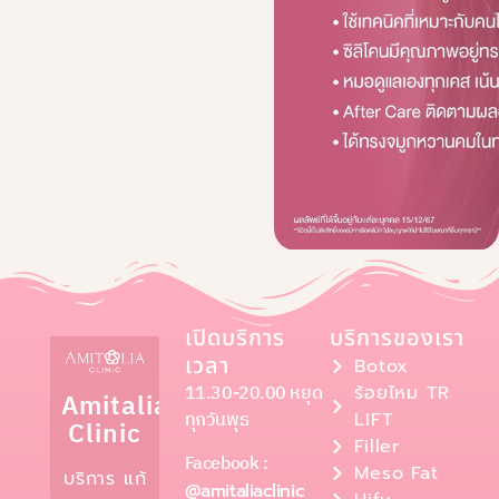
เปิดบริการ
บริการของเรา
เวลา
Botox
11.30-20.00 หยุด
ร้อยไหม TR
Amitalia
ทุกวันพุธ
LIFT
Clinic
Filler
Facebook :
Meso Fat
บริการ แก้
@amitaliaclinic