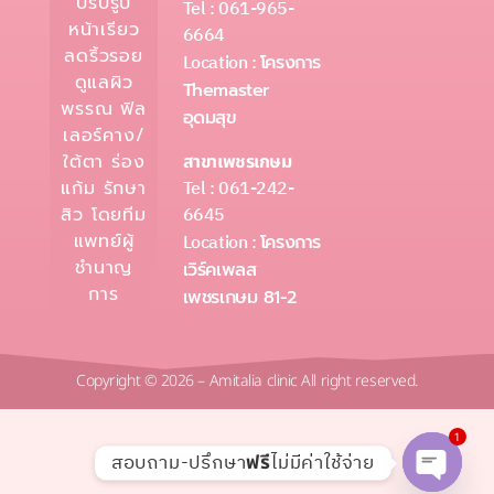
ปรับรูป
Tel : 061-965-
หน้าเรียว
6664
ลดริ้วรอย
Location :
โครงการ
ดูแลผิว
Themaster
พรรณ ฟิล
อุดมสุข
เลอร์คาง/
ใต้ตา ร่อง
สาขาเพชรเกษม
Tel : 061-242-
แก้ม รักษา
6645
สิว โดยทีม
แพทย์ผู้
Location :
โครงการ
ชำนาญ
เวิร์คเพลส
การ
เพชรเกษม 81-2
Copyright © 2026 – Amitalia clinic All right reserved.
1
สอบถาม-ปรึกษา
ไม่มีค่าใช้จ่าย
ฟรี
Open c