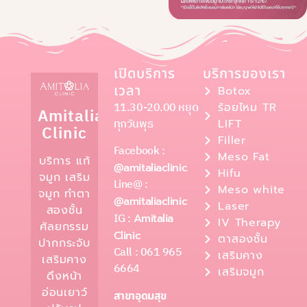
เปิดบริการ
บริการของเรา
เวลา
Botox
11.30-20.00 หยุด
ร้อยไหม TR
Amitalia
ทุกวันพุธ
LIFT
Clinic
Filler
Facebook :
Meso Fat
บริการ แก้
@amitaliaclinic
Hifu
จมูก เสริม
Line@ :
Meso white
จมูก ทำตา
@amitaliaclinic
Laser
สองชั้น
IG :
Amitalia
IV Therapy
ศัลยกรรม
Clinic
ตาสองชั้น
ปากกระจับ
Call : 061 965
เสริมคาง
เสริมคาง
6664
เสริมจมูก
ดึงหน้า
อ่อนเยาว์
สาขาอุดมสุข