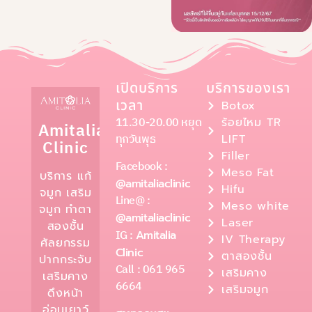
เปิดบริการ
บริการของเรา
เวลา
Botox
11.30-20.00 หยุด
ร้อยไหม TR
Amitalia
ทุกวันพุธ
LIFT
Clinic
Filler
Facebook :
Meso Fat
บริการ แก้
@amitaliaclinic
Hifu
จมูก เสริม
Line@ :
Meso white
จมูก ทำตา
@amitaliaclinic
Laser
สองชั้น
IG :
Amitalia
IV Therapy
ศัลยกรรม
Clinic
ตาสองชั้น
ปากกระจับ
Call : 061 965
เสริมคาง
เสริมคาง
6664
เสริมจมูก
ดึงหน้า
อ่อนเยาว์