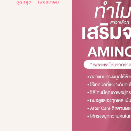
อุดมสุข
เพชรเกษม