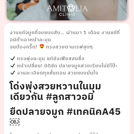
งานแก้จมูกที่จบแบบสับ… ผ่านมา 1 เดือน งานแก้ที่
อมิทำเอาหน้าละมุน
จนต้องกรี๊ด!
ทรงสวยตามเรฟสุดๆ
ทรงพุ่งละมุน แต่ยังเฟียสสมชื่อ
หน้าเปลี่ยน! มิติชัด ปลายจมูกสวยเรียบไม่มีโป๊ะ
งานละเอียดทุกขั้นตอน สวยแบบมั่นใจ
โด่งพุ่งสวยหวานในมุม
เดียวกัน #ลูกสาวอมิ
ยืดปลายจมูก #เทคนิคA45
￼