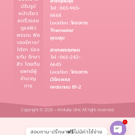
สาขาอุดมสุข
ปรับรูป
Tel : 061-965-
หน้าเรียว
6664
ลดริ้วรอย
Location :
โครงการ
ดูแลผิว
Themaster
พรรณ ฟิล
อุดมสุข
เลอร์คาง/
ใต้ตา ร่อง
สาขาเพชรเกษม
Tel : 061-242-
แก้ม รักษา
6645
สิว โดยทีม
แพทย์ผู้
Location :
โครงการ
ชำนาญ
เวิร์คเพลส
การ
เพชรเกษม 81-2
Copyright © 2026 – Amitalia clinic All right reserved.
1
สอบถาม-ปรึกษา
ไม่มีค่าใช้จ่าย
ฟรี