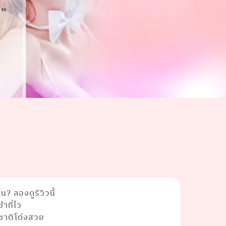
? ลองดูรีวิวนี้
าที่ไว
ชาติโด่งสวย