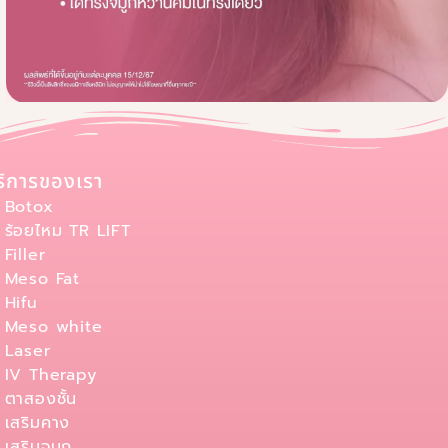
ริการของเรา
Botox
ร้อยไหม TR LIFT
Filler
Meso Fat
Hifu
Meso white
Laser
IV Therapy
ตาสองชั้น
เสริมคาง
เสริมจมูก