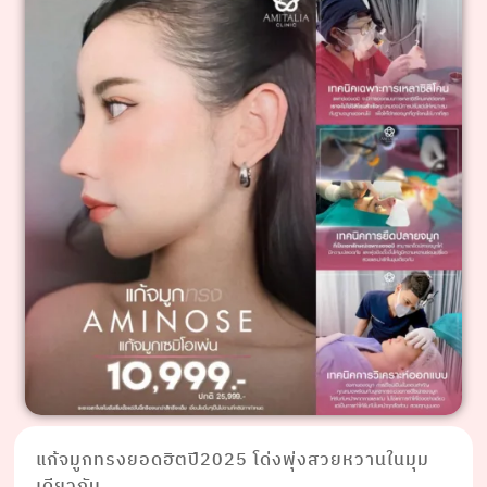
แก้จมูกทรงยอดฮิตปี2025 โด่งพุ่งสวยหวานในมุม
เดียวกัน