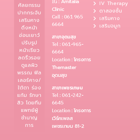
IG :
Amitalia
IV Therapy
ศัลยกรรม
Clinic
ตาสองชั้น
ปากกระจับ
Call : 061 965
เสริมคาง
เสริมคาง
6664
เสริมจมูก
ดึงหน้า
อ่อนเยาว์
สาขาอุดมสุข
ปรับรูป
Tel : 061-965-
หน้าเรียว
6664
ลดริ้วรอย
Location :
โครงการ
ดูแลผิว
Themaster
พรรณ ฟิล
อุดมสุข
เลอร์คาง/
ใต้ตา ร่อง
สาขาเพชรเกษม
Tel : 061-242-
แก้ม รักษา
6645
สิว โดยทีม
แพทย์ผู้
Location :
โครงการ
ชำนาญ
เวิร์คเพลส
การ
เพชรเกษม 81-2