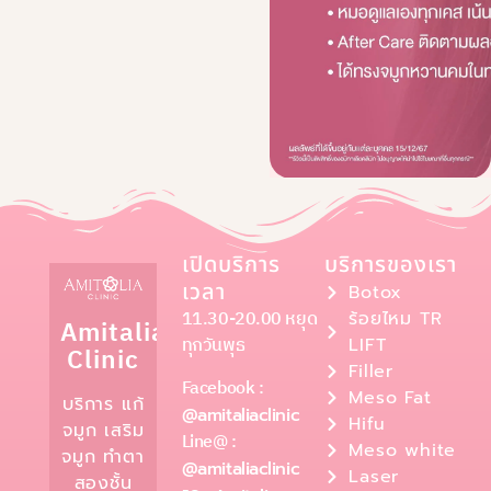
เปิดบริการ
บริการของเรา
เวลา
Botox
11.30-20.00 หยุด
ร้อยไหม TR
Amitalia
ทุกวันพุธ
LIFT
Clinic
Filler
Facebook :
Meso Fat
บริการ แก้
@amitaliaclinic
Hifu
จมูก เสริม
Line@ :
Meso white
จมูก ทำตา
@amitaliaclinic
Laser
สองชั้น