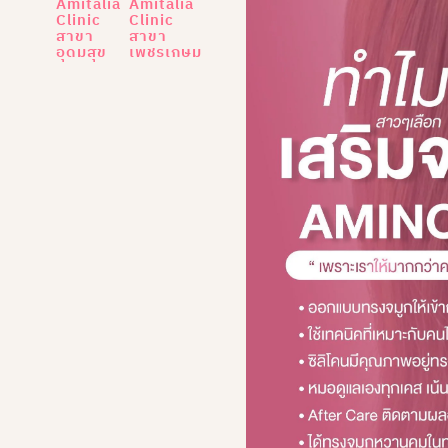
Amitalia
Amitalia
Clinic
Clinic
สาขา
สาขา
อุดมสุข
เพชรเกษม