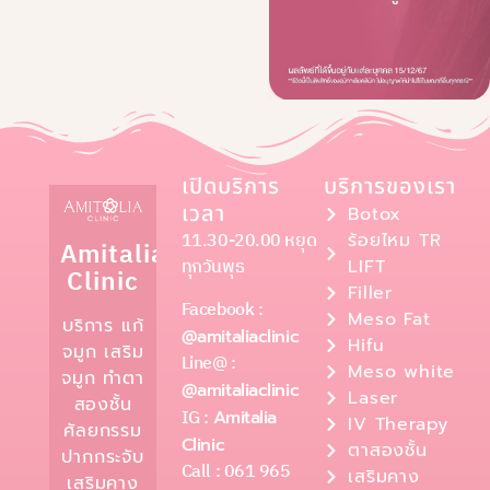
เปิดบริการ
บริการของเรา
เวลา
Botox
11.30-20.00 หยุด
ร้อยไหม TR
Amitalia
ทุกวันพุธ
LIFT
Clinic
Filler
Facebook :
Meso Fat
บริการ แก้
@amitaliaclinic
Hifu
จมูก เสริม
Line@ :
Meso white
จมูก ทำตา
@amitaliaclinic
Laser
สองชั้น
IG :
Amitalia
IV Therapy
ศัลยกรรม
Clinic
ตาสองชั้น
ปากกระจับ
Call : 061 965
เสริมคาง
เสริมคาง