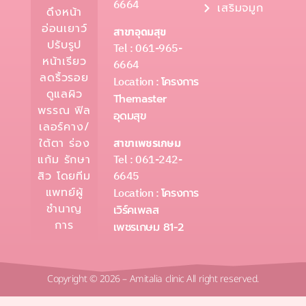
6664
เสริมจมูก
ดึงหน้า
อ่อนเยาว์
สาขาอุดมสุข
ปรับรูป
Tel : 061-965-
หน้าเรียว
6664
ลดริ้วรอย
Location :
โครงการ
ดูแลผิว
Themaster
พรรณ ฟิล
อุดมสุข
เลอร์คาง/
ใต้ตา ร่อง
สาขาเพชรเกษม
Tel : 061-242-
แก้ม รักษา
6645
สิว โดยทีม
แพทย์ผู้
Location :
โครงการ
ชำนาญ
เวิร์คเพลส
การ
เพชรเกษม 81-2
Copyright © 2026 – Amitalia clinic All right reserved.