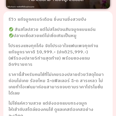
รีวิว แก้จมูกครบ5เดือน ยิ่งนานยิ่งสวยปัง
สันสโลปสวย แต่ไม่สโลปจนสันจมูกแบนแอ่น
ปลายเชิ่ดสวยแต่ไม่เชิ่ดเหินเป็นหมู
โปรแรงแซงทุกโค้ง จัดโปรเอาใจแฟนเพจทุกท่าน
แก้จมูกราคาดี 10,999.- (ปกติ25,999.-)
(ฟรีรองปลาย5ท่านสุดท้าย) พร้อมของแถม
อีก9รายการ
ราคานี้สำหรับคนไข้ที่ไม่เคยรองปลายด้วยวัสดุใดมา
ก่อนไม่เคย ร้อยไหม ฉี-ดฟิลเลอร์ ฉี-ด สารเหลว ไม่
เคยทำโอเพ่นมาก่อนสามารถจบตามราคาโปรโมชั่น
ได้เลย
ไม่ใช่แค่ความสวย แต่ยังออกแบบทรงจมูก
ให้เข้ากับสไตล์ของคนไข้ ดูแลเคสต่อเคสอย่าง
ละเอียด