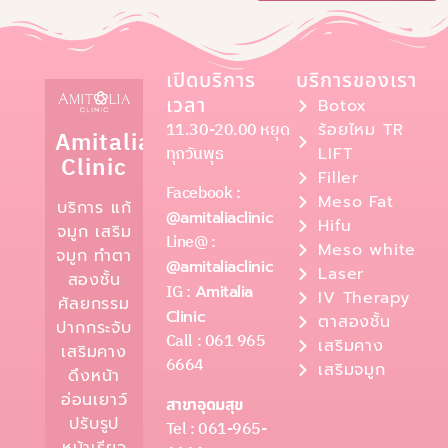
เปิดบริการ
บริการของเรา
เวลา
Botox
11.30-20.00 หยุด
ร้อยไหม TR
Amitalia
ทุกวันพุธ
LIFT
Clinic
Filler
Facebook :
Meso Fat
บริการ แก้
@amitaliaclinic
Hifu
จมูก เสริม
Line@ :
Meso white
จมูก ทำตา
@amitaliaclinic
Laser
สองชั้น
IG :
Amitalia
IV Therapy
ศัลยกรรม
Clinic
ตาสองชั้น
ปากกระจับ
Call : 061 965
เสริมคาง
เสริมคาง
6664
เสริมจมูก
ดึงหน้า
อ่อนเยาว์
สาขาอุดมสุข
ปรับรูป
Tel : 061-965-
หน้าเรียว