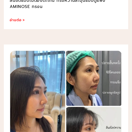
สันชัดแบบไม่ต้องตะโกน ทรงหวานละมุนแบบดูแพง
AMINOSE ทรงน
อ่านต่อ >