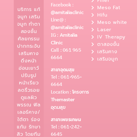
Filler
Facebook :
Meso Fat
บริการ แก้
@amitaliaclinic
Hifu
จมูก เสริม
Line@ :
Meso white
จมูก ทำตา
@amitaliaclinic
Laser
สองชั้น
IG :
Amitalia
IV Therapy
ศัลยกรรม
Clinic
ตาสองชั้น
ปากกระจับ
Call : 061 965
เสริมคาง
เสริมคาง
6664
เสริมจมูก
ดึงหน้า
อ่อนเยาว์
สาขาอุดมสุข
ปรับรูป
Tel : 061-965-
หน้าเรียว
6664
ลดริ้วรอย
Location :
โครงการ
ดูแลผิว
Themaster
พรรณ ฟิล
อุดมสุข
เลอร์คาง/
ใต้ตา ร่อง
สาขาเพชรเกษม
Tel : 061-242-
แก้ม รักษา
6645
สิว โดยทีม