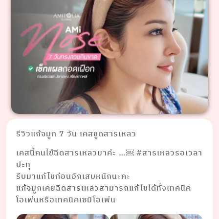
รีวิวแก้จมูก 7 วัน เคสขูดสารเหลว
เคสนี้คนไข้ฉีดสารเหลวมาค่ะ …￼ #สารเหลวรอเวลา
ปะทุ
รีบมาแก้ไขก่อนอักเสบหนักนะคะ
แก้จมูกเคยฉีดสารเหลวสามารถแก้ไขได้ทั้งเทคนิค
โอเพ่นหรือเทคนิคเซมิโอเพ่น