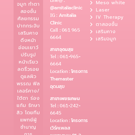
Line@ :
Meso white
จมูก ทำตา
@amitaliaclinic
Laser
สองชั้น
IG :
Amitalia
IV Therapy
ศัลยกรรม
Clinic
ตาสองชั้น
ปากกระจับ
Call : 061 965
เสริมคาง
เสริมคาง
6664
เสริมจมูก
ดึงหน้า
อ่อนเยาว์
สาขาอุดมสุข
ปรับรูป
Tel : 061-965-
หน้าเรียว
6664
ลดริ้วรอย
Location :
โครงการ
ดูแลผิว
Themaster
พรรณ ฟิล
อุดมสุข
เลอร์คาง/
ใต้ตา ร่อง
สาขาเพชรเกษม
Tel : 061-242-
แก้ม รักษา
6645
สิว โดยทีม
แพทย์ผู้
Location :
โครงการ
ชำนาญ
เวิร์คเพลส
การ