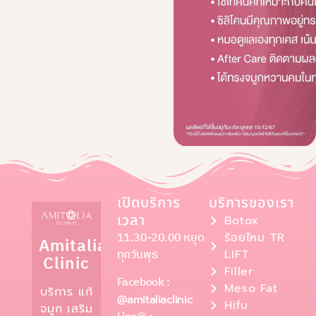
เปิดบริการ
บริการของเรา
เวลา
Botox
11.30-20.00 หยุด
ร้อยไหม TR
Amitalia
ทุกวันพุธ
LIFT
Clinic
Filler
Facebook :
Meso Fat
บริการ แก้
@amitaliaclinic
Hifu
จมูก เสริม