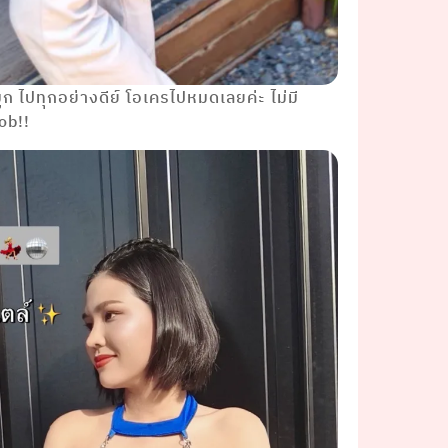
ูก ไปทุกอย่างดีย์ โอเครไปหมดเลยค่ะ ไม่มี
ob!!