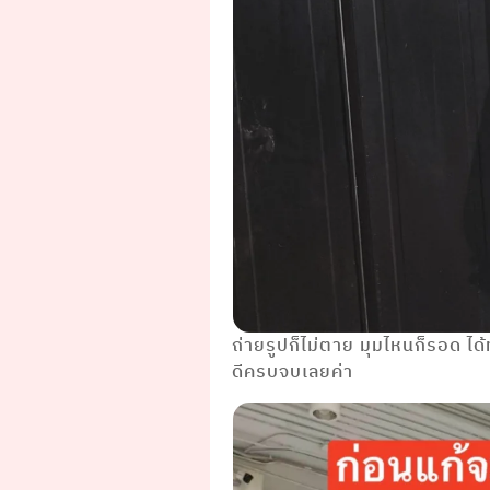
ถ่ายรูปก็ไม่ตาย มุมไหนก็รอด ได
ดีครบจบเลยค่า