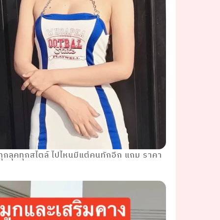
้ทุกลุคทุกสไตล์ ไปไหนมีแต่คนทักอีก แถม ราคา