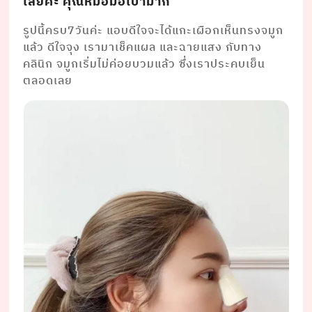
เลยค่ะ คุณหมอมือเบามาก
รูปนี้ครบ7วันค่ะ แอบดีใจจะได้แกะเผือกเห็นทรงจมูก
แล้ว ดีใจจุง เรามาเช็คแผล และฉายแสง กับทาง
คลินิก จมูกเริ่มไม่ค่อยบวมแล้ว ซึ่งเราประคบเย็น
ตลอดเลย