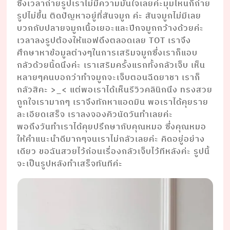
ซึ่งเวลาถ่ายรูปเราไม่มีความมั่นใจเลยค่ะมุมไหนก็ถ่าย
รูปไม่ขึ้น ติดปัญหาอยู่ที่สันจมูก ค่ะ สันจมูกไม่มีเลย
บวกกับปลายจมูกเนื้อเยอะและปีกจมูกกว้างด้วยค่ะ
เวลาลงรูปต้องให้แอฟดึงตลอดเลย TOT เราจึง
ศึกษาหาข้อมูลต่างๆในการเสริมจมูกซึ่งเราก็แอบ
กลัวด้วยนิ้ดนึงค่ะ เราเสริมครั้งแรกทั้งกลัวเจ็บ เห็น
หลายๆคนบอกว่าทำจมูกจะเจ็บตอนฉีดยาชา เราก็
กลัวสิคะ >_< แต่พอเราได้เห็นรีวิวคลินิกนึง ทรงสวย
ถูกใจเรามากๆ เราจึงทักหาแอดมิน พอเราได้คุยราย
ละเอียดเสร็จ เราลงจองคิวนัดวันทำเลยค่ะ
พอถึงวันทำเราได้คุยปรึกษากับคุณหมอ ซึ่งคุณหมอ
ให้คำแนะนำดีมากๆจนเราไม่กลัวเลยค่ะ คิดอยู่อย่าง
เดียว ขอฉันสวยไว้ก่อนเรื่องกลัวเจ็บไว้ทีหลังค่ะ รูปนี้
จะเป็นรูปหลังทำเสร็จทันทีค่ะ