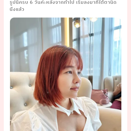
รูปนี้ครบ 6 วันค่ะหลังจากทำไป เริ่มลงมาที่ใต้ตานิ้ด
นึงแล้ว