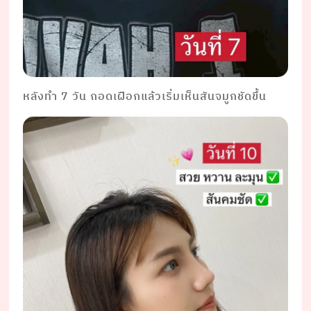
หลังทำ 7 วัน ถอดเฝือกแล้วเริ่มเห็นสันจมูกชัดขึ้น