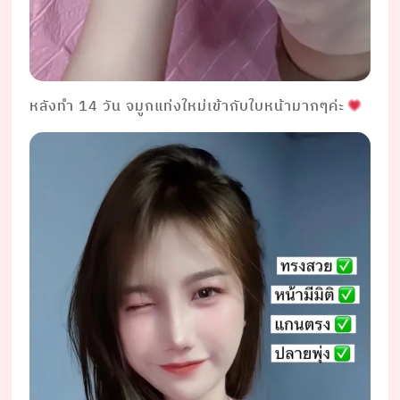
หลังทำ 14 วัน จมูกแท่งใหม่เข้ากับใบหน้ามากๆค่ะ