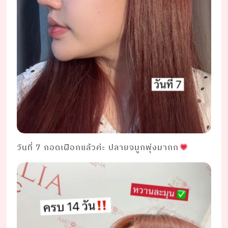
วันที่ 7 ถอดเฝือกแล้วค่ะ ปลายจมูกพุ่งมากก