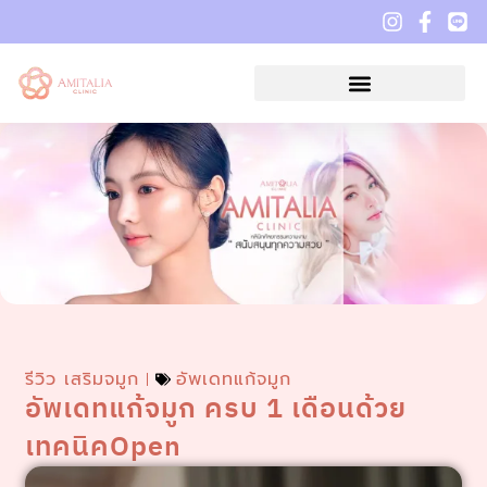
รีวิว เสริมจมูก
อัพเดทแก้จมูก
อัพเดทแก้จมูก ครบ 1 เดือนด้วย
เทคนิคOpen