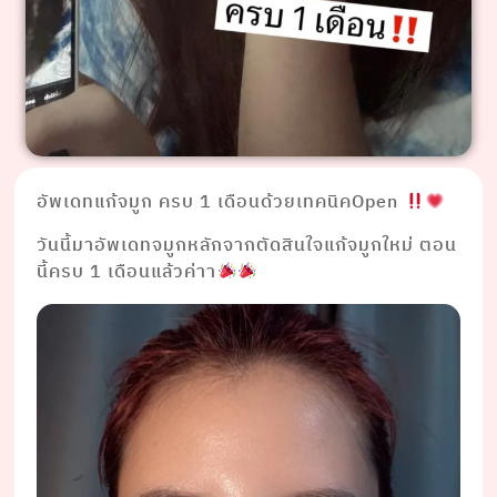
อัพเดทแก้จมูก ครบ 1 เดือนด้วยเทคนิคOpen
วันนี้มาอัพเดทจมูกหลักจากตัดสินใจแก้จมูกใหม่ ตอน
นี้ครบ 1 เดือนแล้วค่าา