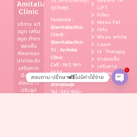
11.30-20.00 หยุด
ร้อยไหม TR
Amitalia
ทุกวันพุธ
LIFT
Clinic
Filler
Facebook :
Meso Fat
บริการ แก้
@amitaliaclinic
Hifu
จมูก เสริม
Line@ :
Meso white
จมูก ทำตา
@amitaliaclinic
Laser
สองชั้น
IG :
Amitalia
IV Therapy
ศัลยกรรม
Clinic
ตาสองชั้น
ปากกระจับ
Call : 061 965
เสริมคาง
เสริมคาง
1
6664
เสริมจมูก
ดึงหน้า
สอบถาม-ปรึกษา
ไม่มีค่าใช้จ่าย
ฟรี
อ่อนเยาว์
สาขาอุดมสุข
Open c
ปรับรูป
Tel : 061-965-
หน้าเรียว
6664
ลดริ้วรอย
Location :
โครงการ
ดูแลผิว
Themaster
พรรณ ฟิล
อุดมสุข
เลอร์คาง/
ใต้ตา ร่อง
สาขาเพชรเกษม