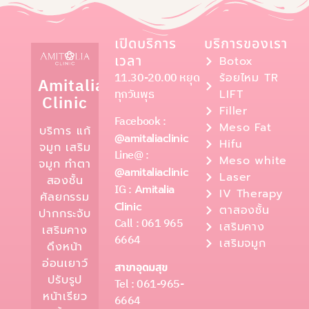
เปิดบริการ
บริการของเรา
เวลา
Botox
11.30-20.00 หยุด
ร้อยไหม TR
Amitalia
ทุกวันพุธ
LIFT
Clinic
Filler
Facebook :
Meso Fat
บริการ แก้
@amitaliaclinic
Hifu
จมูก เสริม
Line@ :
Meso white
จมูก ทำตา
@amitaliaclinic
Laser
สองชั้น
IG :
Amitalia
IV Therapy
ศัลยกรรม
Clinic
ตาสองชั้น
ปากกระจับ
Call : 061 965
เสริมคาง
เสริมคาง
6664
เสริมจมูก
ดึงหน้า
อ่อนเยาว์
สาขาอุดมสุข
ปรับรูป
Tel : 061-965-
หน้าเรียว
6664