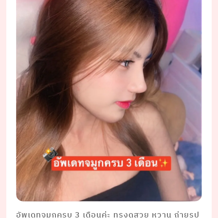
อัพเดทจมูกครบ 3 เดือนค่ะ ทรงดูสวย หวาน ถ่ายรูป