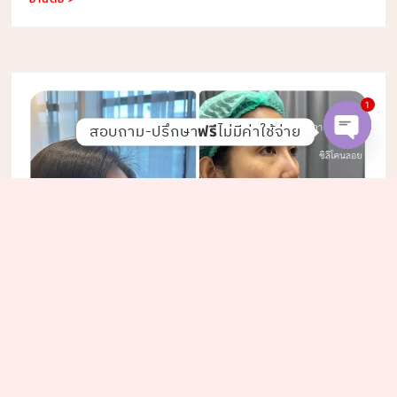
1
สอบถาม-ปรึกษา
ไม่มีค่าใช้จ่าย
ฟรี
Open c