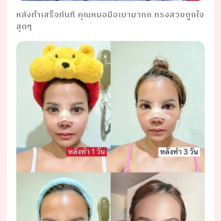
หลังทำเสร็จทันที คุณหมอมือเบามากก ทรงสวยถูกใจ
สุดๆ