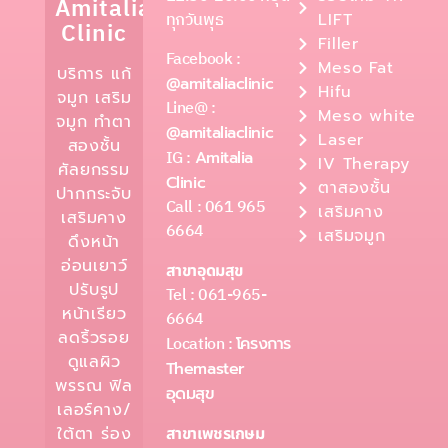
Amitalia
ทุกวันพุธ
LIFT
Clinic
Filler
Facebook :
Meso Fat
บริการ แก้
@amitaliaclinic
Hifu
จมูก เสริม
Line@ :
Meso white
จมูก ทำตา
@amitaliaclinic
Laser
สองชั้น
IG :
Amitalia
IV Therapy
ศัลยกรรม
Clinic
ตาสองชั้น
ปากกระจับ
Call : 061 965
เสริมคาง
เสริมคาง
6664
เสริมจมูก
ดึงหน้า
อ่อนเยาว์
สาขาอุดมสุข
ปรับรูป
Tel : 061-965-
หน้าเรียว
6664
ลดริ้วรอย
Location :
โครงการ
ดูแลผิว
Themaster
พรรณ ฟิล
อุดมสุข
เลอร์คาง/
ใต้ตา ร่อง
สาขาเพชรเกษม