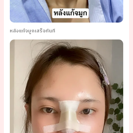
หลังแก้จมูกเสร็จทันที