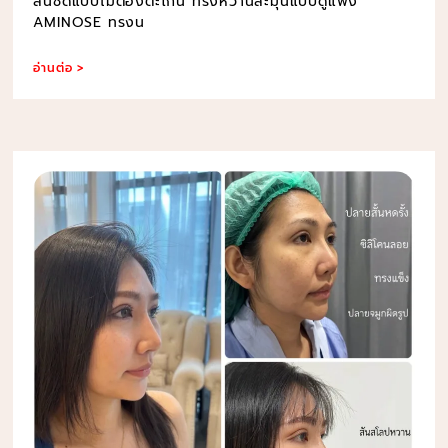
สันชัดแบบไม่ต้องตะโกน ทรงหวานละมุนแบบดูแพง
AMINOSE ทรงน
อ่านต่อ >