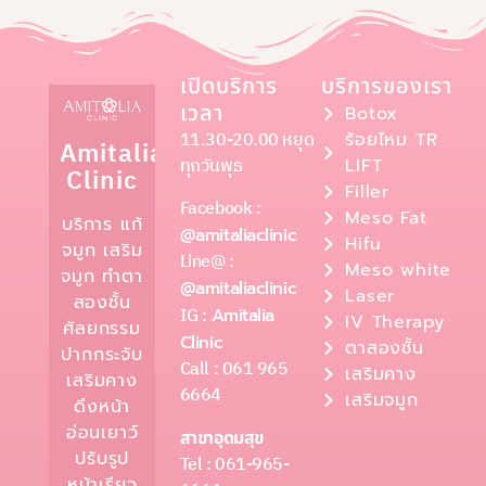
เปิดบริการ
บริการของเรา
เวลา
Botox
11.30-20.00 หยุด
ร้อยไหม TR
Amitalia
ทุกวันพุธ
LIFT
Clinic
Filler
Facebook :
Meso Fat
บริการ แก้
@amitaliaclinic
Hifu
จมูก เสริม
Line@ :
Meso white
จมูก ทำตา
@amitaliaclinic
Laser
สองชั้น
IG :
Amitalia
IV Therapy
ศัลยกรรม
Clinic
ตาสองชั้น
ปากกระจับ
Call : 061 965
เสริมคาง
เสริมคาง
6664
เสริมจมูก
ดึงหน้า
อ่อนเยาว์
สาขาอุดมสุข
ปรับรูป
Tel : 061-965-
หน้าเรียว