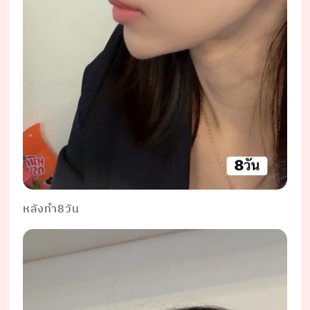
หลังทำ8วัน