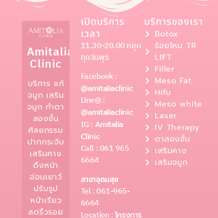
เปิดบริการ
บริการของเรา
เวลา
Botox
11.30-20.00 หยุด
ร้อยไหม TR
Amitalia
ทุกวันพุธ
LIFT
Clinic
Filler
Facebook :
Meso Fat
บริการ แก้
@amitaliaclinic
Hifu
จมูก เสริม
Line@ :
Meso white
จมูก ทำตา
@amitaliaclinic
Laser
สองชั้น
IG :
Amitalia
IV Therapy
ศัลยกรรม
Clinic
ตาสองชั้น
ปากกระจับ
Call : 061 965
เสริมคาง
เสริมคาง
6664
เสริมจมูก
ดึงหน้า
อ่อนเยาว์
สาขาอุดมสุข
ปรับรูป
Tel : 061-965-
หน้าเรียว
6664
ลดริ้วรอย
Location :
โครงการ