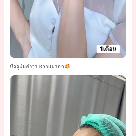
ปัจจุบันค่าาา หวานมากก