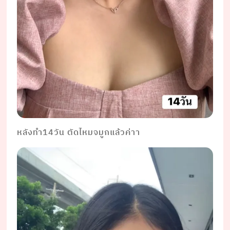
หลังทำ14วัน ตัดไหมจมูกแล้วค่าา