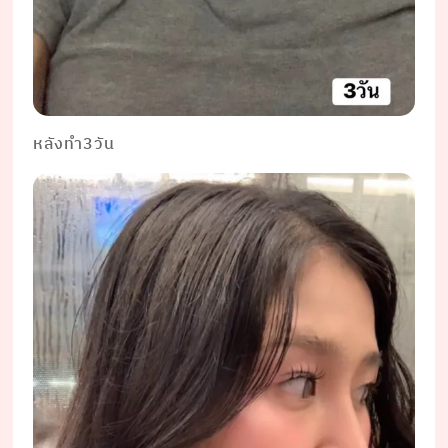
หลังทำ3วัน