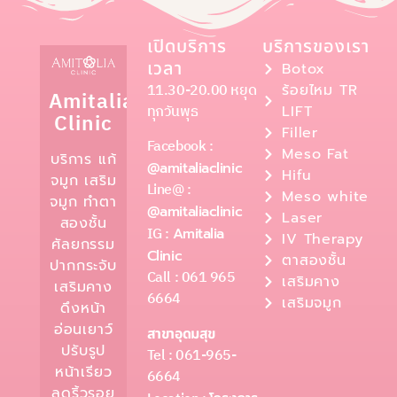
เปิดบริการ
บริการของเรา
เวลา
Botox
11.30-20.00 หยุด
ร้อยไหม TR
Amitalia
ทุกวันพุธ
LIFT
Clinic
Filler
Facebook :
Meso Fat
บริการ แก้
@amitaliaclinic
Hifu
จมูก เสริม
Line@ :
Meso white
จมูก ทำตา
@amitaliaclinic
Laser
สองชั้น
IG :
Amitalia
IV Therapy
ศัลยกรรม
Clinic
ตาสองชั้น
ปากกระจับ
Call : 061 965
เสริมคาง
เสริมคาง
6664
เสริมจมูก
ดึงหน้า
อ่อนเยาว์
สาขาอุดมสุข
ปรับรูป
Tel : 061-965-
หน้าเรียว
6664
ลดริ้วรอย