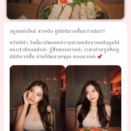
จมูกแท่งใหม่ สวยปัง ดูมีมิติมากขึ้นกว่าเดิม!!!
สวัสดีค่า วันนี้มาอัพเดทความสวยหลังจากแก้จมูกไป
ครบ1เดือนแล้วค่ะ รู้สึกชอบมากค่ะ เวลาถ่ายรูปคือดู
มีมิติมากขึ้น ถ่ายได้หลายๆมุม ชอบมากค่ะ