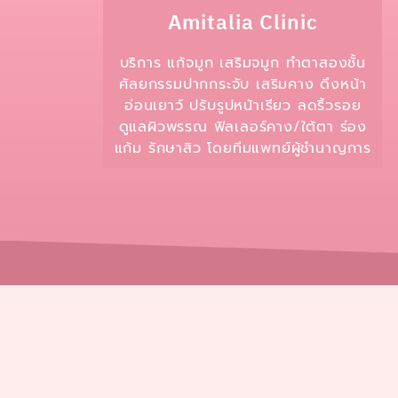
Amitalia Clinic
บริการ แก้จมูก เสริมจมูก ทำตาสองชั้น
ศัลยกรรมปากกระจับ เสริมคาง ดึงหน้า
อ่อนเยาว์ ปรับรูปหน้าเรียว ลดริ้วรอย
ดูแลผิวพรรณ ฟิลเลอร์คาง/ใต้ตา ร่อง
แก้ม รักษาสิว โดยทีมแพทย์ผู้ชำนาญการ