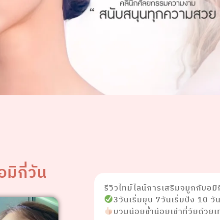
มิกี่วัน
รีวิวไทม์ไลน์การเสริมจมูกกับอมิก
3วันเริ่มยุบ 7วันเริ่มปัง 10 วั
บวมน้อยช้ำน้อยเข้าที่วัยด้ว