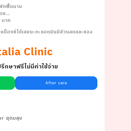
พักฟื้นนาน
น้อย…
9 บาท
อินบ็อกซ์ได้เลยนะคะแอดมินมีส่วนลดและของ
alia Clinic
กษาฟรีไม่มีค่าใช้จ่าย
After care
r อุดมสุข