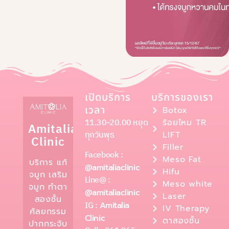
เปิดบริการ
บริการของเรา
เวลา
Botox
11.30-20.00 หยุด
ร้อยไหม TR
Amitalia
ทุกวันพุธ
LIFT
Clinic
Filler
Facebook :
Meso Fat
บริการ แก้
@amitaliaclinic
Hifu
จมูก เสริม
Line@ :
Meso white
จมูก ทำตา
@amitaliaclinic
Laser
สองชั้น
IG :
Amitalia
IV Therapy
ศัลยกรรม
Clinic
ตาสองชั้น
ปากกระจับ