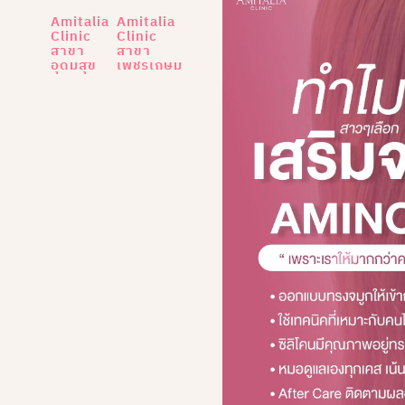
Amitalia
Amitalia
Clinic
Clinic
สาขา
สาขา
อุดมสุข
เพชรเกษม