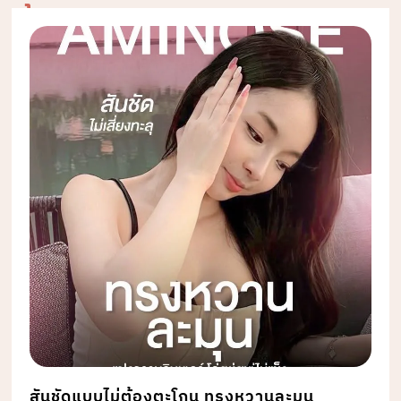
สันชัดแบบไม่ต้องตะโกน ทรงหวานละมุน