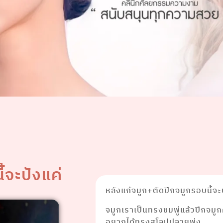
้จะปังแค่
หลังแก้จมูก+ตัดปีกจมูกรอบนี้จะ
จมูกเราเป็นทรงชมพู่แล้วปีกจมูก
อยากได้ทรงสโลปปลายพุ่ง