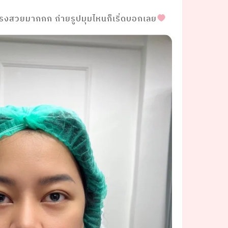
ทรงสวยมากกก ถ่ายรูปมุมไหนก็เริ่ดบอกเลย