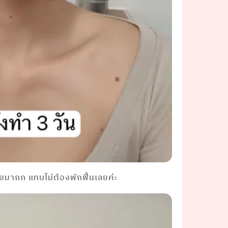
อยมากก แทบไม่ต้องพักฟื้นเลยค่ะ