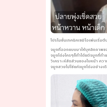
โปรโมชั่นเทคนิคเซมิโอเพ่นเริ่ม
จมูกที่ออกแบบมาให้บุคลิกภาพข
จมูกโด่งใครๆก็ทำได้แต่จมูกที่ทำ
วิเคราะห์สัดส่วนของใบหน้า คว
จมูกสวยไม่ใช่แค่จมูกโด่งอย่างเ