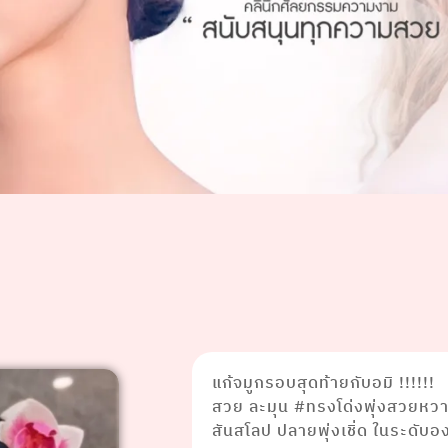
แก้จมูกรอบสุดท้ายกับอมิ !!!!!!
สวย ละมุน #ทรงโด่งพุ่งสวยหวา
สันสโลป ปลายพุ่งเชิ่ด ในระดับอ