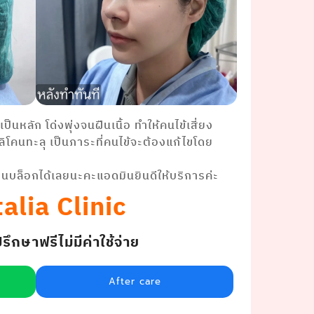
นหลัก โด่งพุ่งจนฝืนเนื้อ ทำให้คนไข้เสี่ยง
ิโคนทะลุ เป็นภาระที่คนไข้จะต้องแก้ไขโดย
ินบล็อกได้เลยนะคะแอดมินยินดีให้บริการค่ะ
alia Clinic
กษาฟรีไม่มีค่าใช้จ่าย
After care