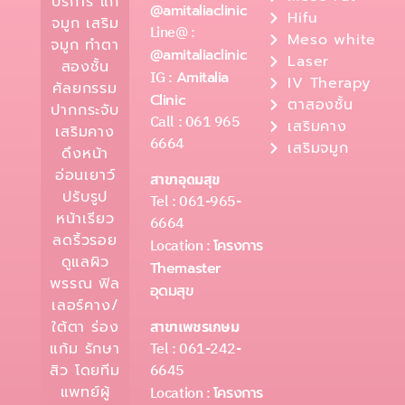
บริการ แก้
@amitaliaclinic
Hifu
จมูก เสริม
Line@ :
Meso white
จมูก ทำตา
@amitaliaclinic
Laser
สองชั้น
IG :
Amitalia
IV Therapy
ศัลยกรรม
Clinic
ตาสองชั้น
ปากกระจับ
Call : 061 965
เสริมคาง
เสริมคาง
6664
เสริมจมูก
ดึงหน้า
อ่อนเยาว์
สาขาอุดมสุข
ปรับรูป
Tel : 061-965-
หน้าเรียว
6664
ลดริ้วรอย
Location :
โครงการ
ดูแลผิว
Themaster
พรรณ ฟิล
อุดมสุข
เลอร์คาง/
ใต้ตา ร่อง
สาขาเพชรเกษม
Tel : 061-242-
แก้ม รักษา
6645
สิว โดยทีม
แพทย์ผู้
Location :
โครงการ