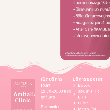
เปิดบริการ
บริการของเรา
เวลา
Botox
11.30-20.00 หยุด
ร้อยไหม TR
Amitalia
ทุกวันพุธ
LIFT
Clinic
Filler
Facebook :
Meso Fat