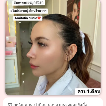
รีวิวแก้จมูกครบ1เดือน บอกลาทรงจมูกแข็งทื่อ