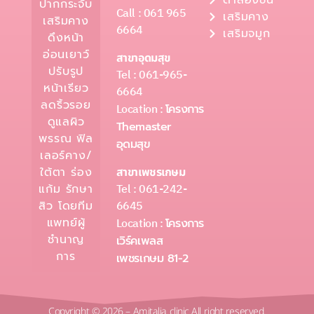
ปากกระจับ
Call : 061 965
เสริมคาง
เสริมคาง
6664
เสริมจมูก
ดึงหน้า
อ่อนเยาว์
สาขาอุดมสุข
ปรับรูป
Tel : 061-965-
หน้าเรียว
6664
ลดริ้วรอย
Location :
โครงการ
ดูแลผิว
Themaster
พรรณ ฟิล
อุดมสุข
เลอร์คาง/
ใต้ตา ร่อง
สาขาเพชรเกษม
Tel : 061-242-
แก้ม รักษา
6645
สิว โดยทีม
แพทย์ผู้
Location :
โครงการ
ชำนาญ
เวิร์คเพลส
การ
เพชรเกษม 81-2
Copyright © 2026 – Amitalia clinic All right reserved.