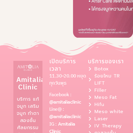
เปิดบริการ
บริการของเรา
เวลา
Botox
11.30-20.00 หยุด
ร้อยไหม TR
Amitalia
ทุกวันพุธ
LIFT
Clinic
Filler
Facebook :
Meso Fat
บริการ แก้
@amitaliaclinic
Hifu
จมูก เสริม
Line@ :
Meso white
จมูก ทำตา
@amitaliaclinic
Laser
สองชั้น
IG :
Amitalia
IV Therapy
ศัลยกรรม
Clinic
ตาสองชั้น