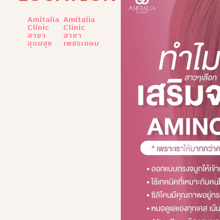
Amitalia
Amitalia
Clinic
Clinic
สาขา
สาขา
อุดมสุข
เพชรเกษม