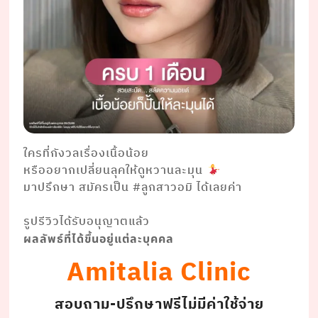
ใครที่กังวลเรื่องเนื้อน้อย
หรืออยากเปลี่ยนลุคให้ดูหวานละมุน
มาปรึกษา สมัครเป็น #ลูกสาวอมิ ได้เลยค่า
⠀⠀⠀⠀ ⠀
รูปรีวิวได้รับอนุญาตแล้ว
ผลลัพธ์ที่ได้ขึ้นอยู่แต่ละบุคคล
Amitalia Clinic
สอบถาม-ปรึกษาฟรีไม่มีค่าใช้จ่าย