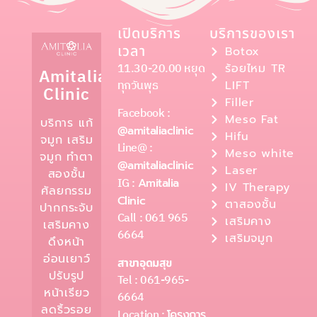
เปิดบริการ
บริการของเรา
เวลา
Botox
11.30-20.00 หยุด
ร้อยไหม TR
Amitalia
ทุกวันพุธ
LIFT
Clinic
Filler
Facebook :
Meso Fat
บริการ แก้
@amitaliaclinic
Hifu
จมูก เสริม
Line@ :
Meso white
จมูก ทำตา
@amitaliaclinic
Laser
สองชั้น
IG :
Amitalia
IV Therapy
ศัลยกรรม
Clinic
ตาสองชั้น
ปากกระจับ
Call : 061 965
เสริมคาง
เสริมคาง
6664
เสริมจมูก
ดึงหน้า
อ่อนเยาว์
สาขาอุดมสุข
ปรับรูป
Tel : 061-965-
หน้าเรียว
6664
ลดริ้วรอย
Location :
โครงการ