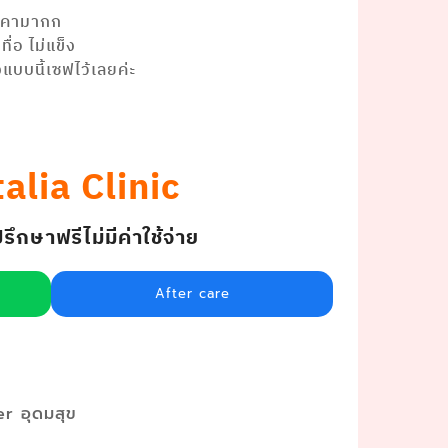
าคามากก
่อ ไม่แข็ง
บบนี้เซฟไว้เลยค่ะ
alia Clinic
กษาฟรีไม่มีค่าใช้จ่าย
After care
r อุดมสุข