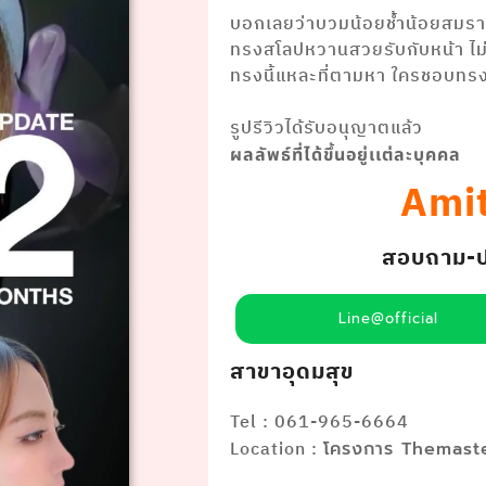
บอกเลยว่าบวมน้อยช้ำน้อยสมร
ทรงสโลปหวานสวยรับกับหน้า ไม่ทื
ทรงนี้แหละที่ตามหา ใครชอบทรงแ
⠀⠀⠀⠀⠀⠀ ⠀⠀⠀⠀ ⠀⠀
รูปรีวิวได้รับอนุญาตแล้ว
ผลลัพธ์ที่ได้ขึ้นอยู่เเต่ละบุคคล
Amit
สอบถาม-ปรึ
Line@official
สาขาอุดมสุข
Tel : 061-965-6664
Location :
โครงการ Themaste