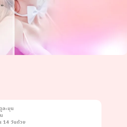
ดูละมุน
อน
น 14 วันด้วย