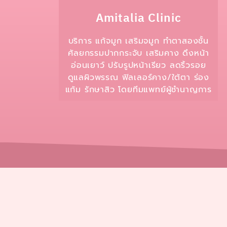
Amitalia Clinic
บริการ แก้จมูก เสริมจมูก ทำตาสองชั้น
ศัลยกรรมปากกระจับ เสริมคาง ดึงหน้า
อ่อนเยาว์ ปรับรูปหน้าเรียว ลดริ้วรอย
ดูแลผิวพรรณ ฟิลเลอร์คาง/ใต้ตา ร่อง
แก้ม รักษาสิว โดยทีมแพทย์ผู้ชำนาญการ