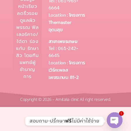
Tel : 061-965-
หน้าเรียว
6664
ลดริ้วรอย
Location :
โครงการ
ดูแลผิว
Themaster
พรรณ ฟิล
อุดมสุข
เลอร์คาง/
ใต้ตา ร่อง
สาขาเพชรเกษม
Tel : 061-242-
แก้ม รักษา
6645
สิว โดยทีม
แพทย์ผู้
Location :
โครงการ
ชำนาญ
เวิร์คเพลส
การ
เพชรเกษม 81-2
Copyright © 2026 – Amitalia clinic All right reserved.
1
สอบถาม-ปรึกษา
ไม่มีค่าใช้จ่าย
ฟรี
Open c