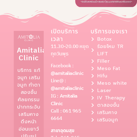
เปิดบริการ
บริการของเรา
เวลา
Botox
11.30-20.00 หยุด
ร้อยไหม TR
Amitalia
ทุกวันพุธ
LIFT
Clinic
Filler
Facebook :
Meso Fat
บริการ แก้
@amitaliaclinic
Hifu
จมูก เสริม
Line@ :
Meso white
จมูก ทำตา
@amitaliaclinic
Laser
สองชั้น
IG :
Amitalia
IV Therapy
ศัลยกรรม
Clinic
ตาสองชั้น
ปากกระจับ
Call : 061 965
เสริมคาง
เสริมคาง
6664
เสริมจมูก
ดึงหน้า
อ่อนเยาว์
สาขาอุดมสุข
ปรับรูป