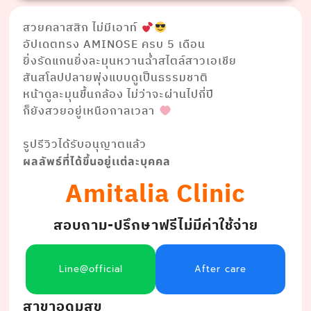
สวยคลาสสิก ไม่มีเอาท์
อัปเดตทรง AMINOSE ครบ 5 เดือน
ยิ่งรัดแกนยิ่งละมุนหวานฉ่ำสไตล์สาวเอเชีย
สันสโลปปลายพุ่งแบบดูเป็นธรรมชาติ
หน้าดูละมุนขึ้นกล้อง ไม่ว่าจะผ่านไปกี่ปี
ก็ยังสวยอยู่เหนือกาลเวลา
⠀⠀⠀⠀⠀⠀ ⠀⠀⠀⠀ ⠀⠀
รูปรีวิวได้รับอนุญาตแล้ว
ผลลัพธ์ที่ได้ขึ้นอยู่เเต่ละบุคคล
Amitalia Clinic
สอบถาม-ปรึกษาฟรีไม่มีค่าใช้จ่าย
Line@official
After care
สาขาอุดมสุข