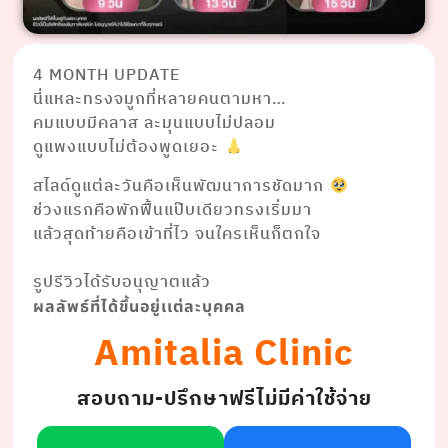
4 MONTH UPDATE
นี่แหละทรงจมูกที่หลายคนตามหา…
คมแบบมีคลาส ละมุนแบบไม่ปลอม
ดูแพงแบบไม่ต้องพูดเยอะ
สไลด์ดูแต่ละวันคือเห็นพัฒนาการชัดมาก
ช่วงแรกคือพักฟื้นแป๊บเดียวทรงเริ่มมา
แล้วสุดท้ายคือเข้าที่ไว จนใครเห็นก็ตกใจ
⠀⠀⠀⠀⠀⠀ ⠀⠀⠀⠀ ⠀⠀
รูปรีวิวได้รับอนุญาตแล้ว
ผลลัพธ์ที่ได้ขึ้นอยู่เเต่ละบุคคล
Amitalia Clinic
สอบถาม-ปรึกษาฟรีไม่มีค่าใช้จ่าย