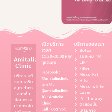
เปิดบริการ
บริการของเรา
เวลา
Botox
11.30-20.00 หยุด
ร้อยไหม TR
Amitalia
ทุกวันพุธ
LIFT
Clinic
Filler
Facebook :
Meso Fat
บริการ แก้
@amitaliaclinic
Hifu
จมูก เสริม
Line@ :
Meso white
จมูก ทำตา
@amitaliaclinic
Laser
สองชั้น
IG :
Amitalia
IV Therapy
ศัลยกรรม
Clinic
ตาสองชั้น
ปากกระจับ
Call : 061 965
เสริมคาง
เสริมคาง