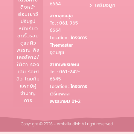
6664
เสริมจมูก
ดึงหน้า
อ่อนเยาว์
สาขาอุดมสุข
ปรับรูป
Tel : 061-965-
หน้าเรียว
6664
ลดริ้วรอย
Location :
โครงการ
ดูแลผิว
Themaster
พรรณ ฟิล
อุดมสุข
เลอร์คาง/
ใต้ตา ร่อง
สาขาเพชรเกษม
Tel : 061-242-
แก้ม รักษา
6645
สิว โดยทีม
แพทย์ผู้
Location :
โครงการ
ชำนาญ
เวิร์คเพลส
การ
เพชรเกษม 81-2
Copyright © 2026 – Amitalia clinic All right reserved.