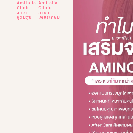
Amitalia
Amitalia
Clinic
Clinic
สาขา
สาขา
อุดมสุข
เพชรเกษม