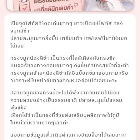
เป็นจุดโฟกัสที่โดดเด่นมากๆ ชาวเน็ตแห่โฟกัส ทรง
จมูกลิซ่า
ปลายละมุนมากยิ่งขึ้น เตรียมตัว เซฟเรฟนี้มาให้หมอ
ได้เลย
ทรงจมูกน้องลิซ่า เป็นทรงที่ใกล้เคียงกับทรงซิก
เนเจอร์ของทางคลินิกมากๆ ดังนั้นถ้าใครสนใจที่จะทำ
ทรงจมูกคล้ายๆน้องลิซ่าทักอินบ็อกซ์มาสอบถามหรือ
วิเคราะห์ใบหน้ากับทางคุณหมอก่อนได้เลยนะคะ
ปลายจมูกของทรงนี้จะไม่ได้พุ่งมากจนเกินไปยังมี
ความสวยอย่างเป็นธรรมชาติ ปลายละมุนไม่แหลม
พุ่งแข็ง
เรียกได้ว่าเป็นทรงที่ช่วยส่งเสริมบุคลิกภาพให้ดูมี
ใบหน้าที่หวานมากๆเลยค่ะ
สอบถามข้อมูลเพิ่มเติมผ่านทางอินบล็อกได้เลยนะคะ