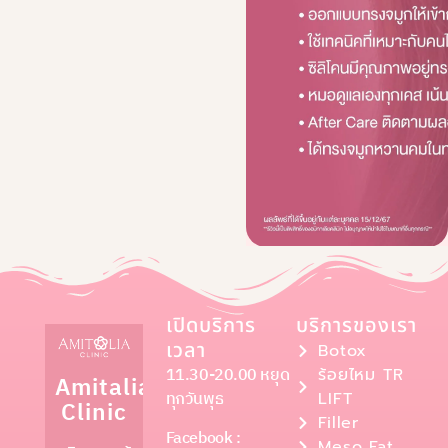
เปิดบริการ
บริการของเรา
เวลา
Botox
11.30-20.00 หยุด
ร้อยไหม TR
Amitalia
ทุกวันพุธ
LIFT
Clinic
Filler
Facebook :
Meso Fat