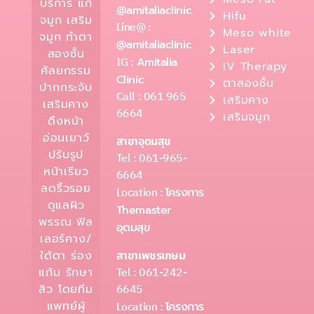
บริการ แก้
@amitaliaclinic
Hifu
จมูก เสริม
Line@ :
Meso white
จมูก ทำตา
@amitaliaclinic
Laser
สองชั้น
IG :
Amitalia
IV Therapy
ศัลยกรรม
Clinic
ตาสองชั้น
ปากกระจับ
Call : 061 965
เสริมคาง
เสริมคาง
6664
เสริมจมูก
ดึงหน้า
อ่อนเยาว์
สาขาอุดมสุข
ปรับรูป
Tel : 061-965-
หน้าเรียว
6664
ลดริ้วรอย
Location :
โครงการ
ดูแลผิว
Themaster
พรรณ ฟิล
อุดมสุข
เลอร์คาง/
ใต้ตา ร่อง
สาขาเพชรเกษม
Tel : 061-242-
แก้ม รักษา
6645
สิว โดยทีม
แพทย์ผู้
Location :
โครงการ