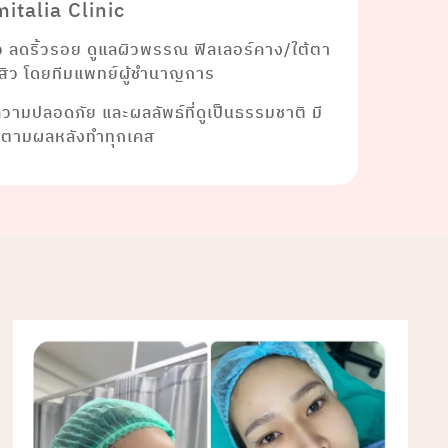
italia Clinic
ยว ลดริ้วรอย ดูแลผิวพรรณ ฟิลเลอร์คาง/ใต้ตา
าสิว โดยทีมแพทย์ผู้ชำนาญการ
งความปลอดภัย และผลลัพธ์ที่ดูเป็นธรรมชาติ มี
ดตามผลหลังทำทุกเคส