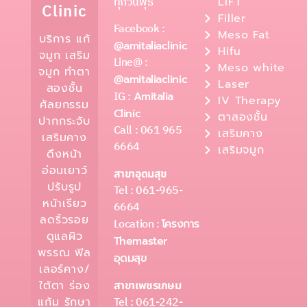
ทุกวันพุธ
LIFT
Clinic
Filler
Facebook :
Meso Fat
บริการ แก้
@amitaliaclinic
Hifu
จมูก เสริม
Line@ :
Meso white
จมูก ทำตา
@amitaliaclinic
Laser
สองชั้น
IG :
Amitalia
IV Therapy
ศัลยกรรม
Clinic
ตาสองชั้น
ปากกระจับ
Call : 061 965
เสริมคาง
เสริมคาง
6664
เสริมจมูก
ดึงหน้า
อ่อนเยาว์
สาขาอุดมสุข
ปรับรูป
Tel : 061-965-
หน้าเรียว
6664
ลดริ้วรอย
Location :
โครงการ
ดูแลผิว
Themaster
พรรณ ฟิล
อุดมสุข
เลอร์คาง/
ใต้ตา ร่อง
สาขาเพชรเกษม
Tel : 061-242-
แก้ม รักษา