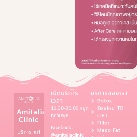
เปิดบริการ
บริการของเรา
เวลา
Botox
11.30-20.00 หยุด
ร้อยไหม TR
Amitalia
ทุกวันพุธ
LIFT
Clinic
Filler
Facebook :
Meso Fat
บริการ แก้
@amitaliaclinic