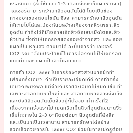
หรือกินยา (ซึ่งใช้เวลา 1-3 เดือนจึงจะเห็นผลชัดเจน)
เลเซอร์สามารถรักษาสิวอุดตันได้ดี โดยเปิดช่อง
ทางออกของต่อมไขมัน ซึ่งจะสามารถรักษาสิวอุดตัน
ให้หายไปได้และป้องกันผลข้างเคียงจากสิวเพราะสิว
อุดตัน ถ้าทิ้งไว้ก็มีโอกาสเกิดสิวอักเสบเม็ดโตและสิว
หัวช้าง ซึ่งทำให้เกิดรอยแดงรอยดำจากสิว และ รอย
แผลเป็น หลุมสิว ตามมาได้ ฉะนั้นการทำ เลเซอร์
CO2 รักษาจึงมีประโยชน์ในการป้องกันไม่ให้เกิดรอย
แดงดำ และ แผลเป็นสิวในอนาคต
การทำ CO2 laser ในการรักษาสิวส่วนมากมักทำ
เพียงครั้งเดียว ถ้าเก็บรายละเอียดได้ดี การทำครั้ง
เดียวก็เพียงพอ แต่ถ้าเก็บรายละเอียดไม่หมด เช่น ทำ
เฉพาะสิวอุดตันหัวใหญ่ และ สิวอุดตันหัวกลางถึงเล็ก
และยังมีสิวอุดตันเม็ดจิ๋วอยู่ก็ต้องมาทำครั้งที่2
เนื่องจากครั้งแรกไม่หมดหรือเม็ดสิวที่อุดตันขนาดจิ๋ว
เริ่มโตภายใน 2-3 อาทิตย์ต่อมา สิวอุดตันที่ฝังลึก
และเป็นมาเป็นเวลานาน สามารถรักษาได้อย่าง
รวดเร็วด้วยการใช้ Laser CO2 ช่วยในการเปิดรูต่อม