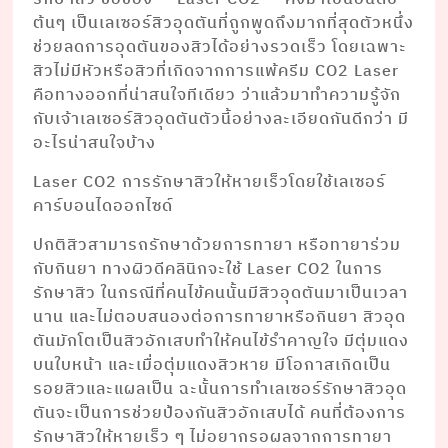
ต้นๆ เป็นเลเซอร์สิวอุดตันที่ถูกพูดถึงมากที่สุดตัวหนึ่ง
ช่วยลดการอุดตันของสิวได้อย่างรวดเร็ว โดยเฉพาะ
สิวไม่มีหัวหรือสิวที่เกิดจากการแพ้ครีม CO2 Laser
คือทางออกที่น่าสนใจทีเดียว ว่าแล้วมาทำความรู้จัก
กับเจ้าเลเซอร์สิวอุดตันตัวนี้อย่างละเอียดกันดีกว่า มี
อะไรน่าสนใจบ้าง
Laser CO2 การรักษาสิวให้หายเร็วโดยใช้เลเซอร์
คาร์บอนไดออกไซด์
ปกติสิวสามารถรักษาด้วยการทายา หรือทายาร่วม
กับกินยา ทางผิวดีคลินิกจะใช้ Laser CO2 ในการ
รักษาสิว ในกรณีที่คนไข้คนนั้นมีสิวอุดตันมาเป็นเวลา
นาน และไม่ตอบสนองต่อการทายาหรือกินยา สิวอุด
ตันมักโตเป็นสิวอักเสบทำให้คนไข้รำคาญใจ มีตุ่มแดง
บนใบหน้า และเมื่อตุ่มแดงสิวหาย มีโอกาสเกิดเป็น
รอยสิวและแผลเป็น ฉะนั้นการทำเลเซอร์รักษาสิวอุด
ตันจะเป็นการช่วยป้องกันสิวอักเสบได้ คนที่ต้องการ
รักษาสิวให้หายเร็ว ๆ ไม่อยากรอผลจากการทายา