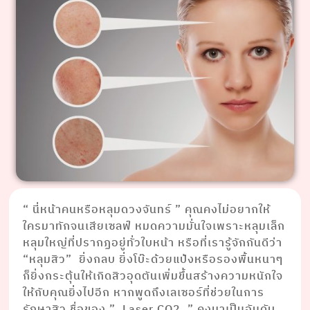
“ นี่หน้าคนหรือหลุมดวงจันทร์ ” คุณคงไม่อยากให้
ใครมาทักจนเสียเซลฟ์ หมดความมั่นใจเพราะหลุมเล็ก
หลุมใหญ่ที่ปรากฏอยู่ทั่วใบหน้า หรือที่เรารู้จักกันดีว่า
“หลุมสิว” ยิ่งกลบ ยิ่งโบ๊ะด้วยแป้งหรือรองพื้นหนาๆ
ก็ยิ่งกระตุ้นให้เกิดสิวอุดตันเพิ่มขึ้นสร้างความหนักใจ
ให้กับคุณยิ่งไปอีก หากพูดถึงเลเซอร์ที่ช่วยในการ
รักษาสิว ชื่อของ ” Laser CO2 ” คงมาเป็นอันดับ