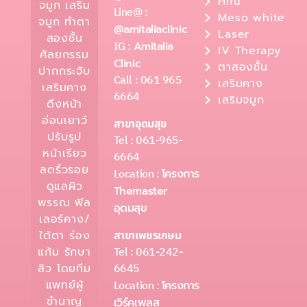
Hifu
จมูก เสริม
Line@ :
Meso white
จมูก ทำตา
@amitaliaclinic
Laser
สองชั้น
IG :
Amitalia
IV Therapy
ศัลยกรรม
Clinic
ตาสองชั้น
ปากกระจับ
Call : 061 965
เสริมคาง
เสริมคาง
6664
เสริมจมูก
ดึงหน้า
อ่อนเยาว์
สาขาอุดมสุข
ปรับรูป
Tel : 061-965-
หน้าเรียว
6664
ลดริ้วรอย
Location :
โครงการ
ดูแลผิว
Themaster
พรรณ ฟิล
อุดมสุข
เลอร์คาง/
ใต้ตา ร่อง
สาขาเพชรเกษม
Tel : 061-242-
แก้ม รักษา
6645
สิว โดยทีม
แพทย์ผู้
Location :
โครงการ
ชำนาญ
เวิร์คเพลส