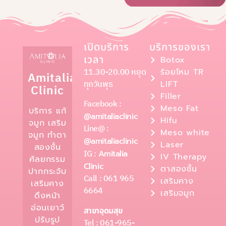
เปิดบริการ
บริการของเรา
เวลา
Botox
11.30-20.00 หยุด
ร้อยไหม TR
Amitalia
ทุกวันพุธ
LIFT
Clinic
Filler
Facebook :
Meso Fat
บริการ แก้
@amitaliaclinic
Hifu
จมูก เสริม
Line@ :
Meso white
จมูก ทำตา
@amitaliaclinic
Laser
สองชั้น
IG :
Amitalia
IV Therapy
ศัลยกรรม
Clinic
ตาสองชั้น
ปากกระจับ
Call : 061 965
เสริมคาง
เสริมคาง
6664
เสริมจมูก
ดึงหน้า
อ่อนเยาว์
สาขาอุดมสุข
ปรับรูป
Tel : 061-965-