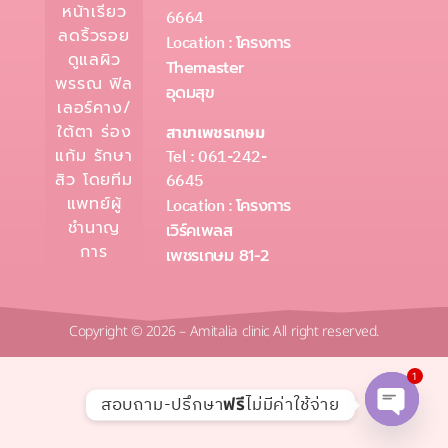
หน้าเรียว
6664
ลดริ้วรอย
Location :
โครงการ
ดูแลผิว
Themaster
พรรณ ฟิล
อุดมสุข
เลอร์คาง/
ใต้ตา ร่อง
สาขาเพชรเกษม
Tel : 061-242-
แก้ม รักษา
6645
สิว โดยทีม
แพทย์ผู้
Location :
โครงการ
ชำนาญ
เวิร์คเพลส
การ
เพชรเกษม 81-2
Copyright © 2026 – Amitalia clinic All right reserved.
1
สอบถาม-ปรึกษา
ไม่มีค่าใช้จ่าย
ฟรี
Open c