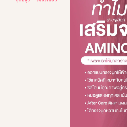
อุดมสุข
เพชรเกษม