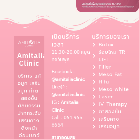
เปิดบริการ
บริการของเรา
เวลา
Botox
11.30-20.00 หยุด
ร้อยไหม TR
Amitalia
ทุกวันพุธ
LIFT
Clinic
Filler
Facebook :
Meso Fat
บริการ แก้
@amitaliaclinic
Hifu
จมูก เสริม
Line@ :
Meso white
จมูก ทำตา
@amitaliaclinic
Laser
สองชั้น
IG :
Amitalia
IV Therapy
ศัลยกรรม
Clinic
ตาสองชั้น
ปากกระจับ
Call : 061 965
เสริมคาง
เสริมคาง
6664
เสริมจมูก
ดึงหน้า
อ่อนเยาว์
สาขาอุดมสุข