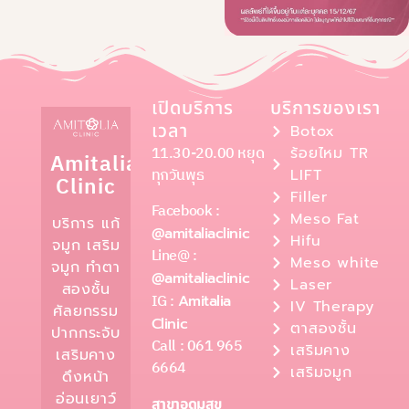
เปิดบริการ
บริการของเรา
เวลา
Botox
11.30-20.00 หยุด
ร้อยไหม TR
Amitalia
ทุกวันพุธ
LIFT
Clinic
Filler
Facebook :
Meso Fat
บริการ แก้
@amitaliaclinic
Hifu
จมูก เสริม
Line@ :
Meso white
จมูก ทำตา
@amitaliaclinic
Laser
สองชั้น
IG :
Amitalia
IV Therapy
ศัลยกรรม
Clinic
ตาสองชั้น
ปากกระจับ
Call : 061 965
เสริมคาง
เสริมคาง
6664
เสริมจมูก
ดึงหน้า
อ่อนเยาว์
สาขาอุดมสุข