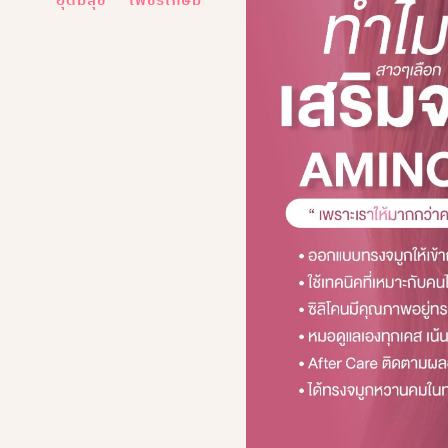
อุดมสุข
เพชรเกษม