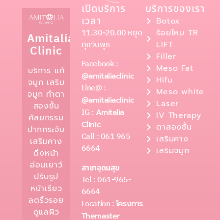
เปิดบริการ
บริการของเรา
เวลา
Botox
11.30-20.00 หยุด
ร้อยไหม TR
Amitalia
ทุกวันพุธ
LIFT
Clinic
Filler
Facebook :
Meso Fat
บริการ แก้
@amitaliaclinic
Hifu
จมูก เสริม
Line@ :
Meso white
จมูก ทำตา
@amitaliaclinic
Laser
สองชั้น
IG :
Amitalia
IV Therapy
ศัลยกรรม
Clinic
ตาสองชั้น
ปากกระจับ
Call : 061 965
เสริมคาง
เสริมคาง
6664
เสริมจมูก
ดึงหน้า
อ่อนเยาว์
สาขาอุดมสุข
ปรับรูป
Tel : 061-965-
หน้าเรียว
6664
ลดริ้วรอย
Location :
โครงการ
ดูแลผิว
Themaster