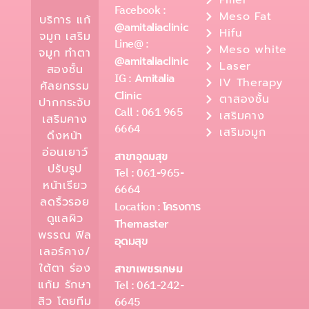
Facebook :
Meso Fat
บริการ แก้
@amitaliaclinic
Hifu
จมูก เสริม
Line@ :
Meso white
จมูก ทำตา
@amitaliaclinic
Laser
สองชั้น
IG :
Amitalia
IV Therapy
ศัลยกรรม
Clinic
ตาสองชั้น
ปากกระจับ
Call : 061 965
เสริมคาง
เสริมคาง
6664
เสริมจมูก
ดึงหน้า
อ่อนเยาว์
สาขาอุดมสุข
ปรับรูป
Tel : 061-965-
หน้าเรียว
6664
ลดริ้วรอย
Location :
โครงการ
ดูแลผิว
Themaster
พรรณ ฟิล
อุดมสุข
เลอร์คาง/
ใต้ตา ร่อง
สาขาเพชรเกษม
Tel : 061-242-
แก้ม รักษา
6645
สิว โดยทีม