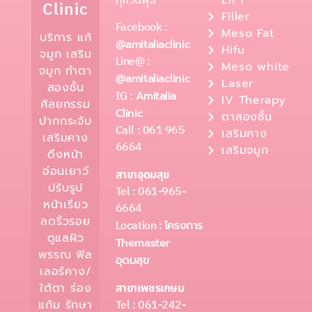
ทุกวันพุธ
LIFT
Clinic
Filler
Facebook :
Meso Fat
บริการ แก้
@amitaliaclinic
Hifu
จมูก เสริม
Line@ :
Meso white
จมูก ทำตา
@amitaliaclinic
Laser
สองชั้น
IG :
Amitalia
IV Therapy
ศัลยกรรม
Clinic
ตาสองชั้น
ปากกระจับ
Call : 061 965
เสริมคาง
เสริมคาง
6664
เสริมจมูก
ดึงหน้า
อ่อนเยาว์
สาขาอุดมสุข
ปรับรูป
Tel : 061-965-
หน้าเรียว
6664
ลดริ้วรอย
Location :
โครงการ
ดูแลผิว
Themaster
พรรณ ฟิล
อุดมสุข
เลอร์คาง/
ใต้ตา ร่อง
สาขาเพชรเกษม
Tel : 061-242-
แก้ม รักษา