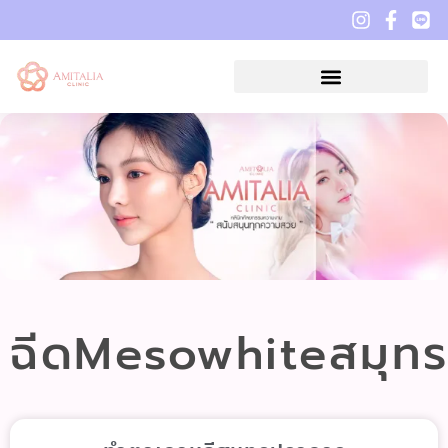
ฉีดMesowhiteสมุท