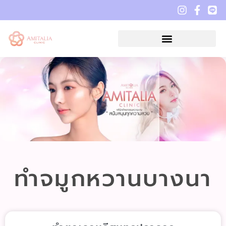
ทำจมูกหวานบางนา