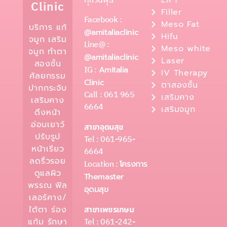
ทุกวันพุธ
LIFT
Clinic
Filler
Facebook :
Meso Fat
บริการ แก้
@amitaliaclinic
Hifu
จมูก เสริม
Line@ :
Meso white
จมูก ทำตา
@amitaliaclinic
Laser
สองชั้น
IG :
Amitalia
IV Therapy
ศัลยกรรม
Clinic
ตาสองชั้น
ปากกระจับ
Call : 061 965
เสริมคาง
เสริมคาง
6664
เสริมจมูก
ดึงหน้า
อ่อนเยาว์
สาขาอุดมสุข
ปรับรูป
Tel : 061-965-
หน้าเรียว
6664
ลดริ้วรอย
Location :
โครงการ
ดูแลผิว
Themaster
พรรณ ฟิล
อุดมสุข
เลอร์คาง/
ใต้ตา ร่อง
สาขาเพชรเกษม
Tel : 061-242-
แก้ม รักษา