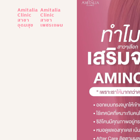
Amitalia
Amitalia
Clinic
Clinic
สาขา
สาขา
อุดมสุข
เพชรเกษม