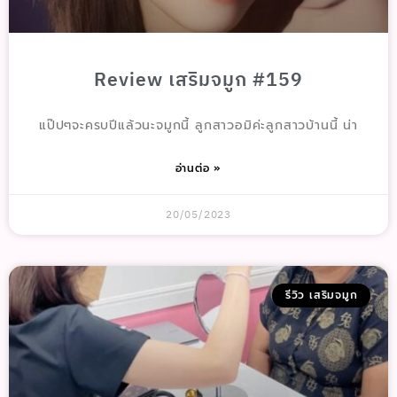
Review เสริมจมูก #159
แป๊ปๆจะครบปีแล้วนะจมูกนี้ ลูกสาวอมิค่ะลูกสาวบ้านนี้ น่า
อ่านต่อ »
20/05/2023
รีวิว เสริมจมูก