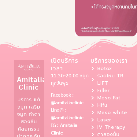
เปิดบริการ
บริการของเรา
เวลา
Botox
11.30-20.00 หยุด
ร้อยไหม TR
Amitalia
ทุกวันพุธ
LIFT
Clinic
Filler
Facebook :
Meso Fat
บริการ แก้
@amitaliaclinic
Hifu
จมูก เสริม
Line@ :
Meso white
จมูก ทำตา
@amitaliaclinic
Laser
สองชั้น
IG :
Amitalia
IV Therapy
ศัลยกรรม
Clinic
ตาสองชั้น
ปากกระจับ