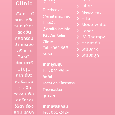
ทุกวันพุธ
LIFT
Clinic
Filler
Facebook :
Meso Fat
บริการ แก้
@amitaliaclinic
Hifu
จมูก เสริม
Line@ :
Meso white
จมูก ทำตา
@amitaliaclinic
Laser
สองชั้น
IG :
Amitalia
IV Therapy
ศัลยกรรม
Clinic
ตาสองชั้น
ปากกระจับ
Call : 061 965
เสริมคาง
เสริมคาง
6664
เสริมจมูก
ดึงหน้า
อ่อนเยาว์
สาขาอุดมสุข
ปรับรูป
Tel : 061-965-
หน้าเรียว
6664
ลดริ้วรอย
Location :
โครงการ
ดูแลผิว
Themaster
พรรณ ฟิล
อุดมสุข
เลอร์คาง/
ใต้ตา ร่อง
สาขาเพชรเกษม
Tel : 061-242-
แก้ม รักษา